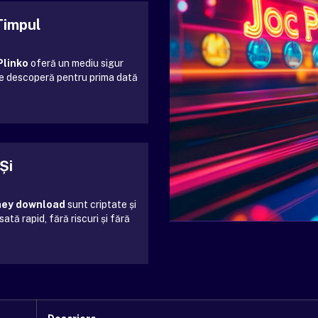
Timpul
Plinko
oferă un mediu sigur
care descoperă pentru prima dată
Și
ney download
sunt criptate și
tă rapid, fără riscuri și fără