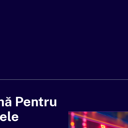
mă Pentru
vele