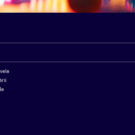
vele
rii
le