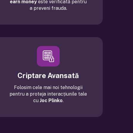
earn money
este verificată pentru
a preveni frauda.
Criptare Avansată
Folosim cele mai noi tehnologii
pentru a proteja interacțiunile tale
cu
Joc Plinko
.