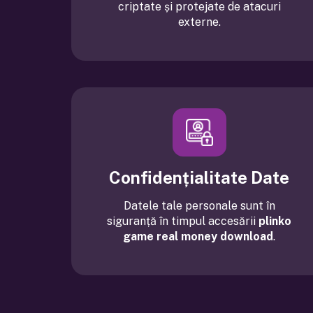
criptate și protejate de atacuri
externe.
Confidențialitate Date
Datele tale personale sunt în
siguranță în timpul accesării
plinko
game real money download
.